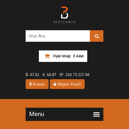
Fiyat İsteği : 0 Adet
$:
47,61
€:
54,87
IP:
216.73.217.94
Konum
Müşteri Paneli