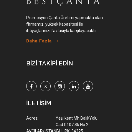
Promosyon Çanta Üretimi yapmakta olan
firmamız, yüksek kapasitesi ile
ihtiyaçlarınızı fazlasıyla karşılayacaktır.
Daha Fazla
BİZİ TAKİPİ EDİN
İLETİŞİM
Adres:
Yeşilkent Mh.BalıkYolu
Cad.G107 Sk.No:2
AVCILAR/İSTANBUL PK: 34325