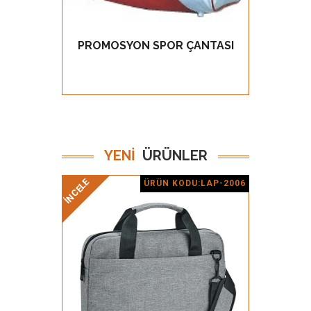
PROMOSYON SPOR ÇANTASI
PRO
GÖZ AT
YENİ
ÜRÜNLER
İNCELE
İNCELE
ÜRÜN KODU:LAP-2006
Ürün Detay