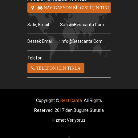
-
NAVİGASYON BİLGİSİ İÇİN TIKLA
Satış Email
: Satis@bestcanta.com
Destek Email
: Info@bestcanta.com
Telefon:
TELEFON İÇİN TIKLA
Copyright ©
Best Çanta
. All Rights
Reserved. 2017'den Bugüne Gururla
Hizmet Veriyoruz.
a