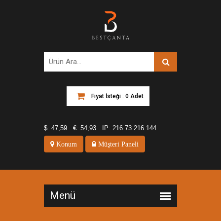
Fiyat İsteği : 0 Adet
$:
47,59
€:
54,93
IP:
216.73.216.144
Konum
Müşteri Paneli