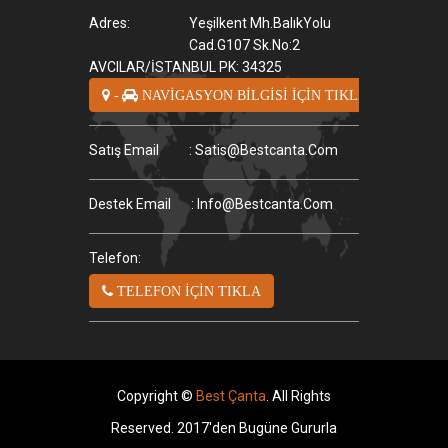
Adres:
Yeşilkent Mh.BalıkYolu
Cad.G107 Sk.No:2
AVCILAR/İSTANBUL PK: 34325
-
NAVİGASYON BİLGİSİ İÇİN TIKLA
Satış Email
: Satis@bestcanta.com
Destek Email
: Info@bestcanta.com
Telefon:
TELEFON İÇİN TIKLA
Copyright ©
Best Çanta
. All Rights
Reserved. 2017'den Bugüne Gururla