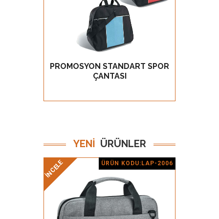
PROMOSYON STANDART SPOR
P
GÖZ AT
ÇANTASI
YENİ
ÜRÜNLER
İNCELE
İNCELE
ÜRÜN KODU:LAP-2006
Ürün Detay