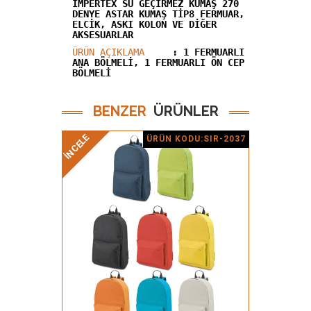
İMPERTEX SU GEÇİRMEZ KUMAŞ 270
DENYE ASTAR KUMAŞ TİP8 FERMUAR,
ELCİK, ASKI KOLON VE DİĞER
AKSESUARLAR
ÜRÜN AÇIKLAMA
: 1 FERMUARLI
ANA BÖLMELİ, 1 FERMUARLI ÖN CEP
BÖLMELİ
BENZER
ÜRÜNLER
İNCELE
İNCELE
ÜRÜN KODU:SIR-2037
Ürün Detay