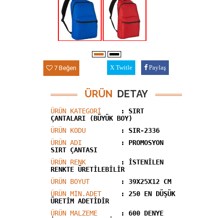
7 Beğen
Twitle
Paylaş
ÜRÜN
DETAY
ÜRÜN KATEGORİ
: SIRT
ÇANTALARI (BÜYÜK BOY)
ÜRÜN KODU
: SIR-2336
ÜRÜN ADI
: PROMOSYON
SIRT ÇANTASI
ÜRÜN RENK
: İSTENİLEN
RENKTE ÜRETİLEBİLİR
ÜRÜN BOYUT
: 39X25X12 CM
ÜRÜN MİN.ADET
: 250 EN DÜŞÜK
ÜRETİM ADETİDİR
ÜRÜN MALZEME
: 600 DENYE