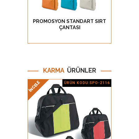
PROMOSYON STANDART SIRT
PRO
GÖZ AT
ÇANTASI
KARMA
ÜRÜNLER
İNCELE
İNCELE
İNCELE
İNCELE
ÜRÜN KODU:SPO-2116
Ürün Detay