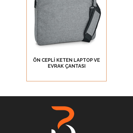
ÖN CEPLİ KETEN LAPTOP VE
PR
GÖZ AT
EVRAK ÇANTASI
LAP