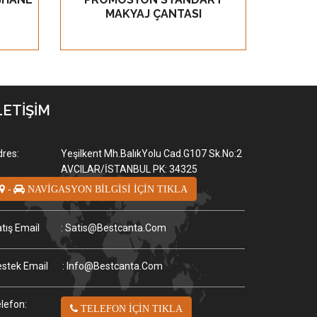
MAKYAJ ÇANTASI
LETİŞİM
res:
Yeşilkent Mh.BalıkYolu Cad.G107 Sk.No:2
AVCILAR/İSTANBUL PK: 34325
-
NAVİGASYON BİLGİSİ İÇİN TIKLA
tış Email
: Satis@bestcanta.com
stek Email
: Info@bestcanta.com
lefon:
TELEFON İÇİN TIKLA