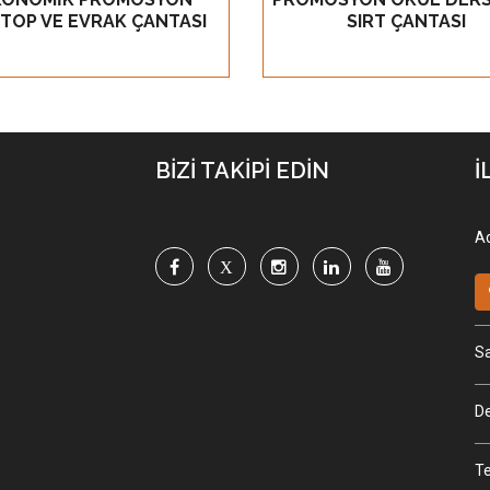
TOP VE EVRAK ÇANTASI
SIRT ÇANTASI
BİZİ TAKİPİ EDİN
İ
Ad
Sa
De
Te