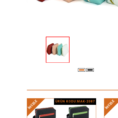
İNCELE
İNCELE
ÜRÜN KODU:MAK-2087