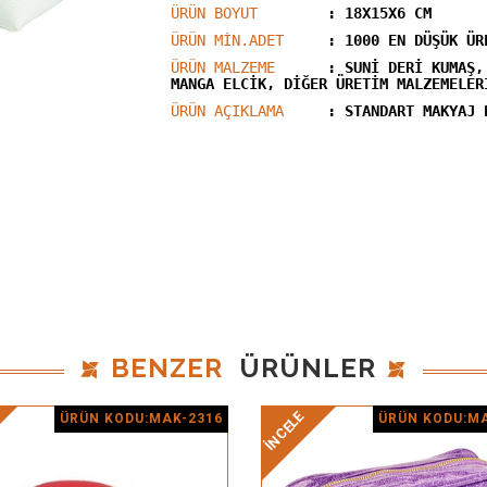
ÜRÜN BOYUT
: 18X15X6 CM
ÜRÜN MİN.ADET
: 1000 EN DÜŞÜK ÜR
ÜRÜN MALZEME
: SUNİ DERİ KUMAŞ,
MANGA ELCİK, DİĞER ÜRETİM MALZEMELER
ÜRÜN AÇIKLAMA
: STANDART MAKYAJ 
BENZER
ÜRÜNLER
İNCELE
ÜRÜN KODU:MAK-2316
ÜRÜN KODU:MA