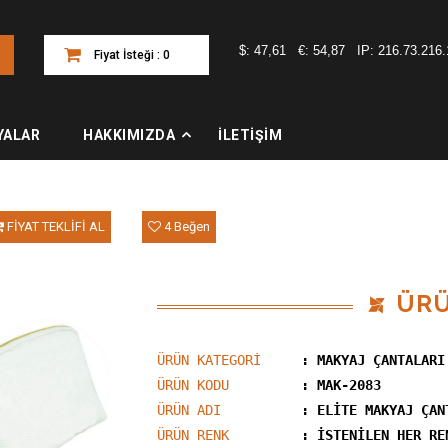
$:
47,61
€:
54,87
IP:
216.73.216.
Fiyat İsteği : 0
Adet
YALAR
HAKKIMIZDA
İLETİŞİM
FİYAT TEKLİFİ AL
4 Beğen
ÜR
ÜRÜN KATEGORİ
: MAKYAJ ÇANTALARI
ÜRÜN KODU
: MAK-2083
ÜRÜN ADI
: ELİTE MAKYAJ ÇAN
ÜRÜN RENK
: İSTENİLEN HER RE