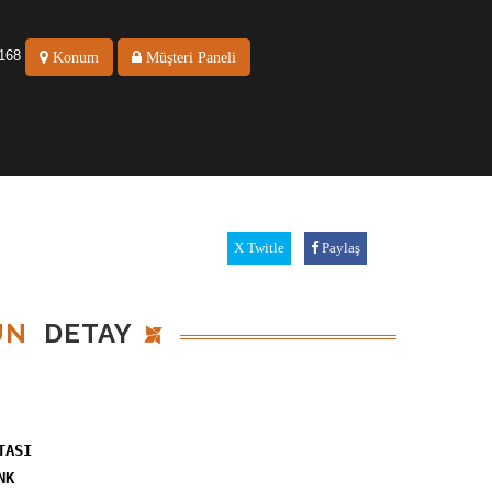
168
Konum
Müşteri Paneli
Twitle
Paylaş
ÜN
DETAY
TASI
NK