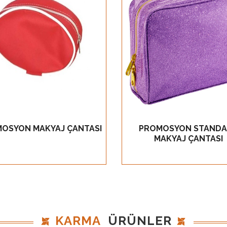
Ürün Detay
Ürün Detay
OSYON MAKYAJ ÇANTASI
PROMOSYON STANDA
GÖZ AT
GÖZ AT
MAKYAJ ÇANTASI
KARMA
ÜRÜNLER