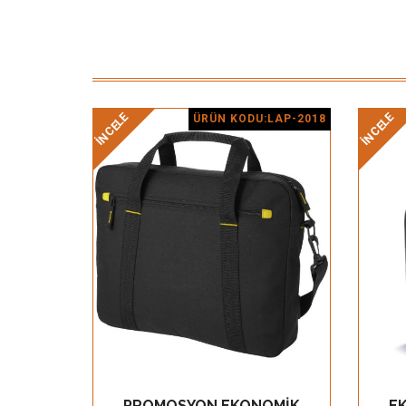
İNCELE
İNCELE
ÜRÜN KODU:LAP-2018
Ürün Detay
PROMOSYON EKONOMİK
E
GÖZ AT