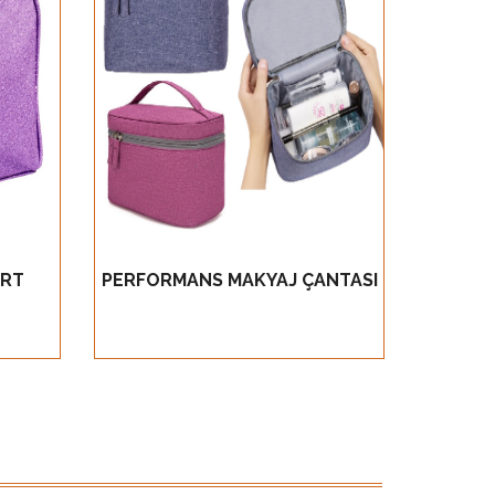
Ürün Detay
RT
PERFORMANS MAKYAJ ÇANTASI
PROMO
GÖZ AT