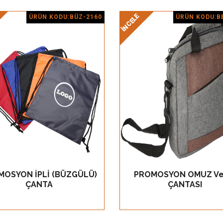
İNCELE
İNCELE
ÜRÜN KODU:BÜZ-2160
ÜRÜN KODU:B
Ürün Detay
Ürün Detay
MOSYON İPLİ (BÜZGÜLÜ)
PROMOSYON OMUZ Ve
GÖZ AT
GÖZ AT
ÇANTA
ÇANTASI