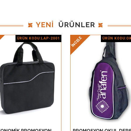
YENİ
ÜRÜNLER
İNCELE
ÜRÜN KODU:LAP-2001
ÜRÜN KODU:O
Ürün Detay
Ürün Detay
KONOMİK PROMOSYON
PROMOSYON OKUL DER
GÖZ AT
GÖZ AT