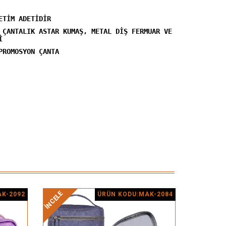
ETİM ADETİDİR
 ÇANTALIK ASTAR KUMAŞ, METAL DİŞ FERMUAR VE
İ
PROMOSYON ÇANTA
İNCELE
İNCELE
K-2092
ÜRÜN KODU:MAK-2084