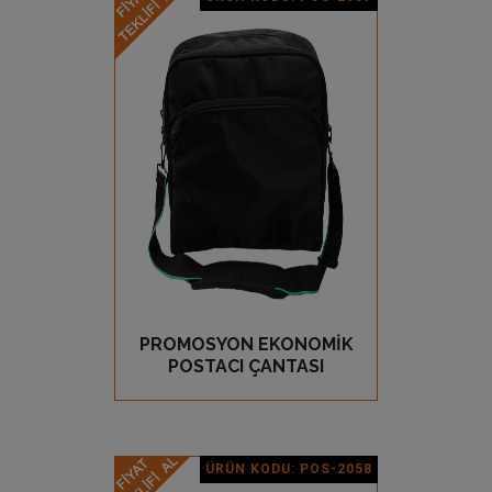
Ürün Detay
PROMOSYON EKONOMİK
GÖZ AT
POSTACI ÇANTASI
ÜRÜN KODU: POS-2058