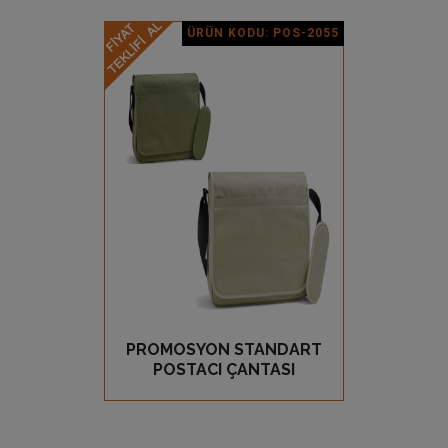
ÜRÜN KODU: POS-2055
Ürün Detay
PROMOSYON STANDART
GÖZ AT
POSTACI ÇANTASI