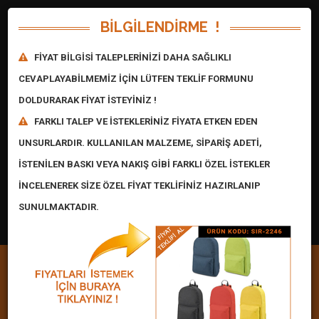
BİLGİLENDİRME !
FİYAT BİLGİSİ TALEPLERİNİZİ DAHA SAĞLIKLI
CEVAPLAYABİLMEMİZ İÇİN LÜTFEN TEKLİF FORMUNU
DOLDURARAK FİYAT İSTEYİNİZ !
FARKLI TALEP VE İSTEKLERİNİZ FİYATA ETKEN EDEN
Fiyat İsteği : 0 Adet
UNSURLARDIR. KULLANILAN MALZEME, SİPARİŞ ADETİ,
İSTENİLEN BASKI VEYA NAKIŞ GİBİ FARKLI ÖZEL İSTEKLER
$:
47,61
€:
54,87
IP:
216.73.216.157
İNCELENEREK SİZE ÖZEL FİYAT TEKLİFİNİZ HAZIRLANIP
SUNULMAKTADIR.
Konum
Müşteri Paneli