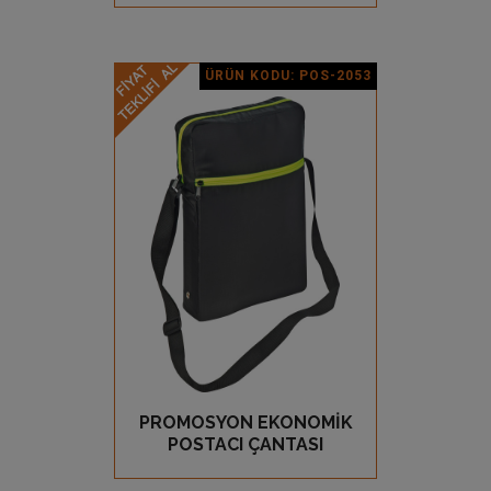
ÜRÜN KODU: POS-2053
Ürün Detay
PROMOSYON EKONOMİK
GÖZ AT
POSTACI ÇANTASI