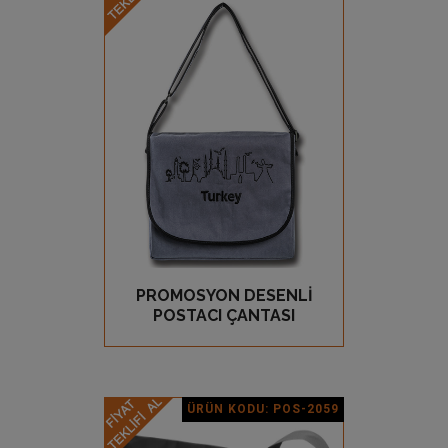
Ürün Detay
PROMOSYON DESENLİ
GÖZ AT
POSTACI ÇANTASI
ÜRÜN KODU: POS-2059