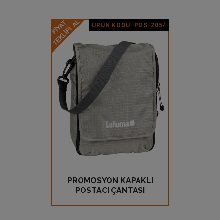
ÜRÜN KODU: POS-2054
Ürün Detay
PROMOSYON KAPAKLI
GÖZ AT
POSTACI ÇANTASI