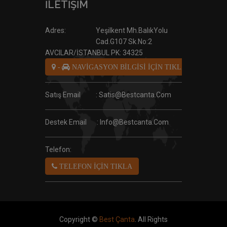
İLETİŞİM
Adres:
Yeşilkent Mh.BalıkYolu
Cad.G107 Sk.No:2
AVCILAR/İSTANBUL PK: 34325
-
NAVİGASYON BİLGİSİ İÇİN TIKLA
Satış Email
: Satis@bestcanta.com
Destek Email
: Info@bestcanta.com
Telefon:
TELEFON İÇİN TIKLA
Copyright ©
Best Çanta
. All Rights