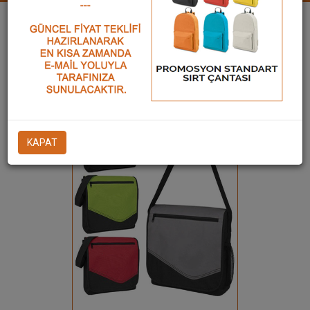
Twitle
Paylaş
POSTACI ÇANTALARI
ÜRÜN KODU: POS-2049
KAPAT
Ürün Detay