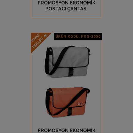
PROMOSYON EKONOMİK
GÖZ AT
POSTACI ÇANTASI
ÜRÜN KODU: POS-2050
Ürün Detay
PROMOSYON EKONOMİK
GÖZ AT