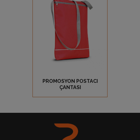
Ürün Detay
PROMOSYON POSTACI
GÖZ AT
ÇANTASI