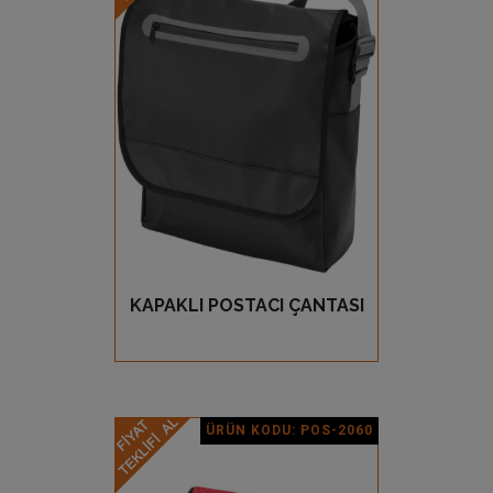
Ürün Detay
KAPAKLI POSTACI ÇANTASI
GÖZ AT
ÜRÜN KODU: POS-2060