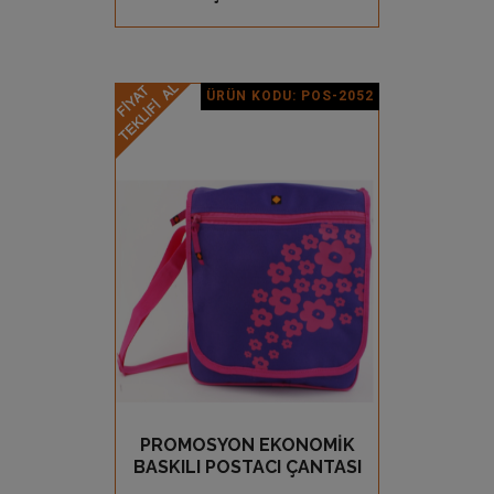
ÜRÜN KODU: POS-2052
Ürün Detay
PROMOSYON EKONOMİK
GÖZ AT
BASKILI POSTACI ÇANTASI