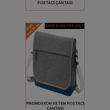
POSTACI ÇANTASI
ÜRÜN KODU: POS-2051
Ürün Detay
PROMOSYON KETEN POSTACI
GÖZ AT
ÇANTASI