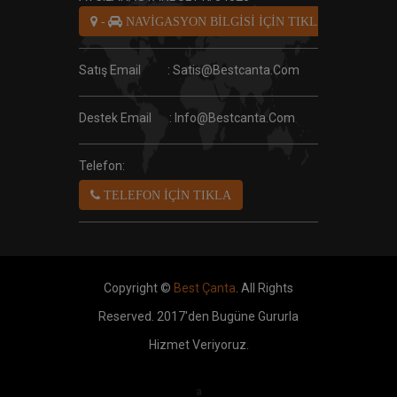
-
NAVİGASYON BİLGİSİ İÇİN TIKLA
Satış Email
: Satis@bestcanta.com
Destek Email
: Info@bestcanta.com
Telefon:
TELEFON İÇİN TIKLA
Copyright ©
Best Çanta
. All Rights
Reserved. 2017'den Bugüne Gururla
Hizmet Veriyoruz.
a