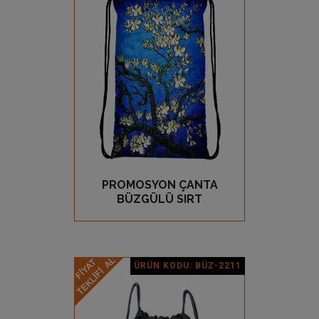
Ürün Detay
PROMOSYON ÇANTA
GÖZ AT
BÜZGÜLÜ SIRT
ÜRÜN KODU: BÜZ-2211