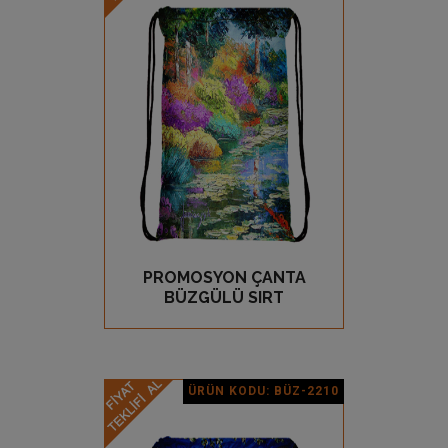
Ürün Detay
PROMOSYON ÇANTA
GÖZ AT
BÜZGÜLÜ SIRT
ÜRÜN KODU: BÜZ-2210