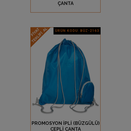
ÇANTA
ÜRÜN KODU: BÜZ-2163
Ürün Detay
PROMOSYON İPLİ (BÜZGÜLÜ)
GÖZ AT
CEPLİ ÇANTA