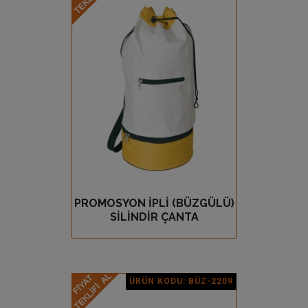
Ürün Detay
PROMOSYON İPLİ (BÜZGÜLÜ)
GÖZ AT
SİLİNDİR ÇANTA
ÜRÜN KODU: BÜZ-2209