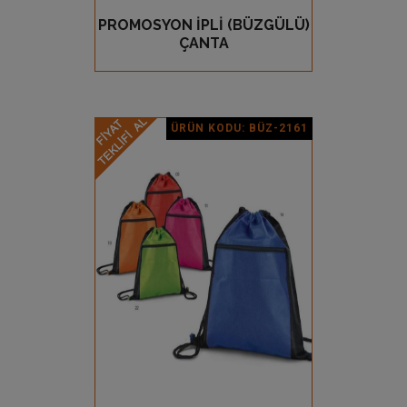
PROMOSYON İPLİ (BÜZGÜLÜ)
GÖZ AT
ÇANTA
ÜRÜN KODU: BÜZ-2161
Ürün Detay