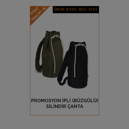
ÜRÜN KODU: BÜZ-2167
Ürün Detay
PROMOSYON İPLİ (BÜZGÜLÜ)
GÖZ AT
SİLİNDİR ÇANTA