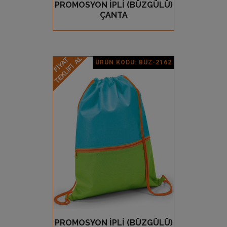
PROMOSYON İPLİ (BÜZGÜLÜ)
GÖZ AT
ÇANTA
ÜRÜN KODU: BÜZ-2162
Ürün Detay
PROMOSYON İPLİ (BÜZGÜLÜ)
GÖZ AT