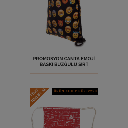
PROMOSYON ÇANTA EMOJİ
GÖZ AT
BASKI BÜZGÜLÜ SIRT
ÜRÜN KODU: BÜZ-2220
Ürün Detay