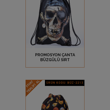
PROMOSYON ÇANTA
GÖZ AT
BÜZGÜLÜ SIRT
ÜRÜN KODU: BÜZ-2213
Ürün Detay