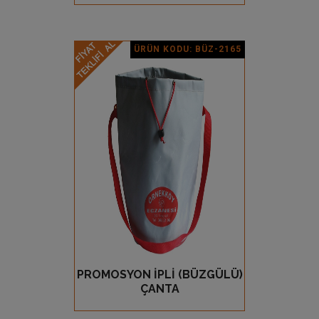
ÜRÜN KODU: BÜZ-2165
Ürün Detay
PROMOSYON İPLİ (BÜZGÜLÜ)
GÖZ AT
ÇANTA