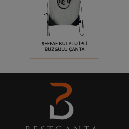
ŞEFFAF KULPLU İPLİ
GÖZ AT
BÜZGÜLÜ ÇANTA