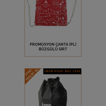
PROMOSYON ÇANTA İPLİ
GÖZ AT
BÜZGÜLÜ SIRT
ÜRÜN KODU: BÜZ-2250
Ürün Detay