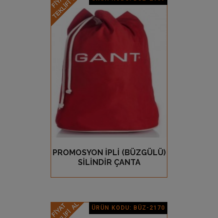
Ürün Detay
PROMOSYON İPLİ (BÜZGÜLÜ)
GÖZ AT
SİLİNDİR ÇANTA
ÜRÜN KODU: BÜZ-2170