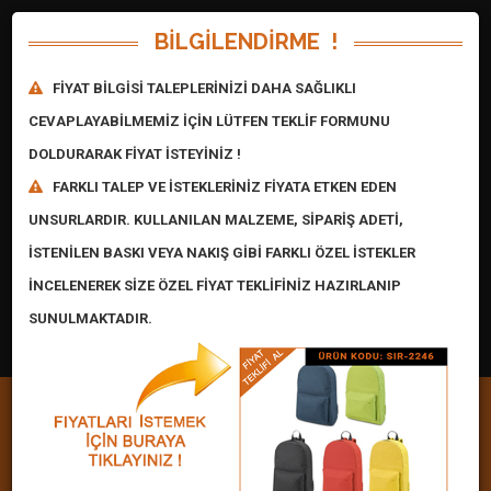
BİLGİLENDİRME !
FİYAT BİLGİSİ TALEPLERİNİZİ DAHA SAĞLIKLI
CEVAPLAYABİLMEMİZ İÇİN LÜTFEN TEKLİF FORMUNU
DOLDURARAK FİYAT İSTEYİNİZ !
FARKLI TALEP VE İSTEKLERİNİZ FİYATA ETKEN EDEN
Fiyat İsteği : 0 Adet
UNSURLARDIR. KULLANILAN MALZEME, SİPARİŞ ADETİ,
İSTENİLEN BASKI VEYA NAKIŞ GİBİ FARKLI ÖZEL İSTEKLER
$:
47,61
€:
54,87
IP:
216.73.217.146
İNCELENEREK SİZE ÖZEL FİYAT TEKLİFİNİZ HAZIRLANIP
SUNULMAKTADIR.
Konum
Müşteri Paneli