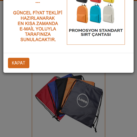
Twitle
Paylaş
BÜZGÜLÜ / İPLİ
ÇANTALAR
ÜRÜN KODU: BÜZ-2160
KAPAT
Ürün Detay