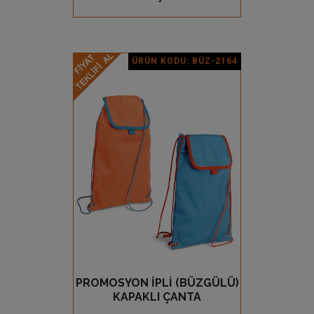
ÜRÜN KODU: BÜZ-2164
Ürün Detay
PROMOSYON İPLİ (BÜZGÜLÜ)
GÖZ AT
KAPAKLI ÇANTA