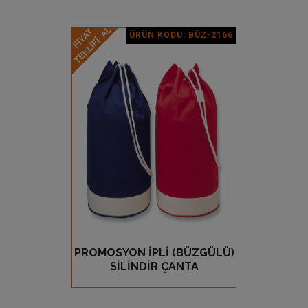
ÜRÜN KODU: BÜZ-2166
Ürün Detay
PROMOSYON İPLİ (BÜZGÜLÜ)
GÖZ AT
SİLİNDİR ÇANTA